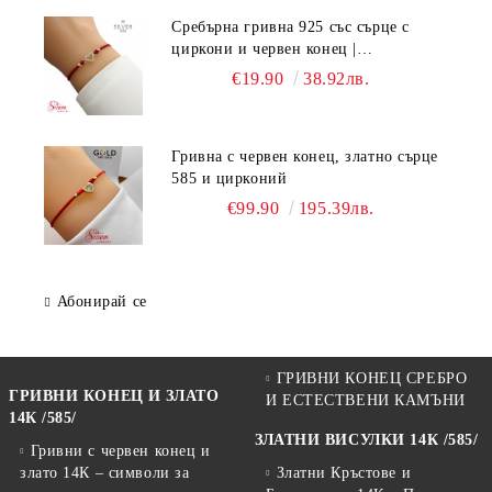
Сребърна гривна 925 със сърце с
циркони и червен конец |
Регулируема ръчно изработена
€19.90
38.92лв.
гривна
Гривна с червен конец, златно сърце
585 и цирконий
€99.90
195.39лв.
Абонирай се
ГРИВНИ КОНЕЦ СРЕБРО
ГРИВНИ КОНЕЦ И ЗЛАТО
И ЕСТЕСТВЕНИ КАМЪНИ
14К /585/
ЗЛАТНИ ВИСУЛКИ 14К /585/
Гривни с червен конец и
злато 14К – символи за
Златни Кръстове и