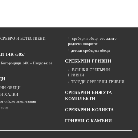
СРЕБРО И ЕСТЕСТВЕНИ
сребърни обеци със жълто
родиево покритие
детски сребърни обеци
 14К /585/
СРЕБЪРНИ ГРИВНИ
 Богородици 14К – Подарък за
ВСИЧКИ СРЕБЪРНИ
ГРИВНИ
ЦИ
ТВЪРДИ СРЕБЪРНИ ГРИВНИ
РНИ ОБЕЦИ
СРЕБЪРНИ БИЖУТА
ЦИ ХАЛКИ
КОМПЛЕКТИ
английско закопчаване
 винт
СРЕБЪРНИ КОЛИЕТА
ГРИВНИ С КАМЪНИ