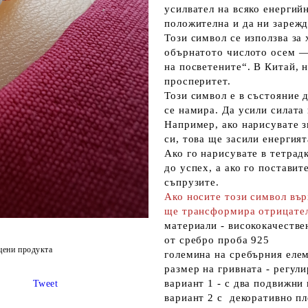
усилвател на всяко енергий
положителна и да ни зарежд
Този символ се използва за
обърнатото числото осем — 
на посветените“. В Китай,
просперитет.
Този символ е в състояние 
се намира. Да усили силата 
Например, ако нарисувате з
си, това ще засили енергият
Ако го нарисувате в тетрад
до успех, а ако го поставит
съпрузите.
Ако носите този символ върх
ще трансформира отрицател
материали - висококачестве
от сребро проба 925
цени продукта
големина на сребърния еле
размер на гривната - регул
вариант 1 - с два подвижни
Tweet
вариант 2 с декоративно пл