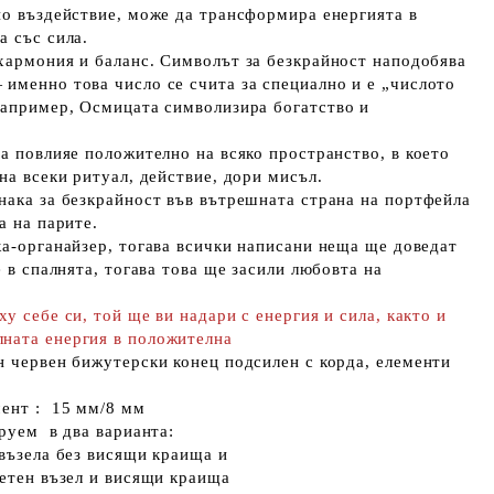
но въздействие, може да трансформира енергията в
а със сила.
хармония
и
баланс
. Символът за безкрайност наподобява
именно това число се счита за специално и е „числото
 например, Осмицата символизира
богатство и
да повлияе положително на всяко пространство, в което
на всеки ритуал, действие, дори мисъл.
нака за безкрайност във вътрешната страна на портфейла
а на парите.
ка-органайзер, тогава всички написани неща ще доведат
е в спалнята, тогава това ще засили любовта на
у себе си, той ще ви надари с енергия и сила, както и
ната енергия в положителна
н червен бижутерски конец подсилен с корда, елементи
мент : 15 мм/8 мм
ируем в два варианта:
 възела без висящи краища и
етен възел и висящи краища