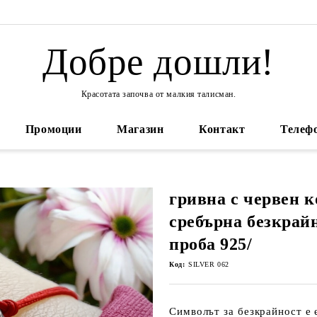
Добре дошли!
Красотата започва от малкия талисман.
Промоции
Магазин
Контакт
Телефо
гривна с червен к
сребърна безкрайн
проба 925/
Код:
SILVER 062
Символът за
безкрайност
е 