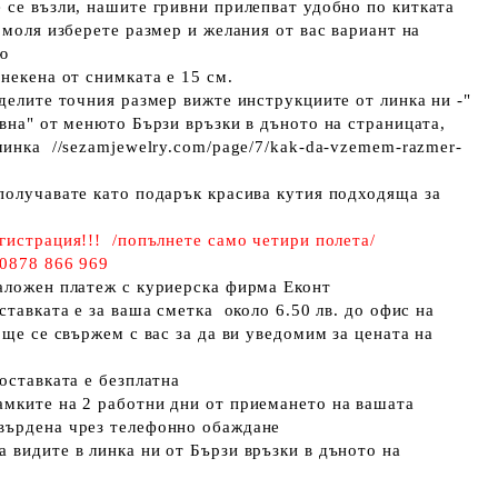
 се възли, нашите гривни прилепват удобно по китката
 моля изберете размер и желания от вас вариант на
ню
анекена от снимката е 15 см.
еделите точния размер вижте инструкциите от линка ни -"
ивна" от менюто Бързи връзки в дъното на страницата,
линка //sezamjewelry.com/page/7/kak-da-vzemem-razmer-
получавате като подарък красива кутия подходяща за
гистрация!!! /попълнете само четири полета/
 0878 866 969
наложен платеж с куриерска фирма Еконт
ставката е за ваша сметка около 6.50 лв. до офис на
 ще се свържем с вас за да ви уведомим за цената на
оставката е безплатна
амките нa 2
работни дни
от приемането на вашата
върдена чрез телефонно обаждане
 видите в линка ни от
Бързи връзки в дъното на