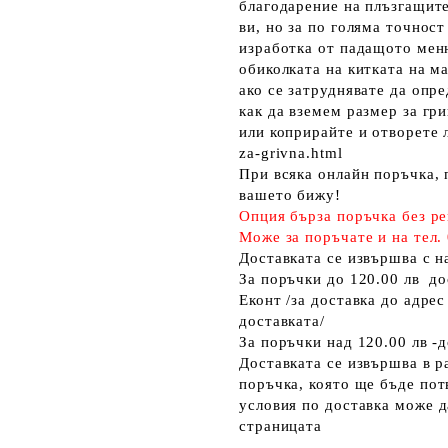
благодарение на плъзгащите
ви, но за по голяма точност
изработка от падащото ме
обиколката на китката на м
ако се затруднявате да опр
как да вземем размер за гр
или коприрайте и отворете 
za-grivna.html
При всяка онлайн поръчка, 
вашето бижу!
Опция бърза поръчка без ре
Може за поръчате и на тел.
Доставката се извършва с 
За поръчки до 120.00 лв до
Еконт /за доставка до адрес
доставката/
За поръчки над 120.00 лв -д
Доставката се извършва в р
поръчка, която ще бъде
пот
условия по доставка
може да
страницата