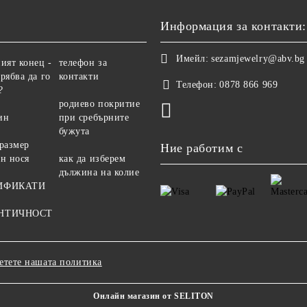
Информация за контакти:
Имейл:
sezamjewelry@abv.bg
ият конец -
телефон за
рябва да го
контакти
Телефон:
0878 866 969
?
родиево покритие
ин
при сребърните
бужута
 размер
Ние работим с
ен нося
как да изберем
дължина на колие
ИФИКАТИ
НТИЧНОСТ
етете нашата политика
Онлайн магазин от SELITON