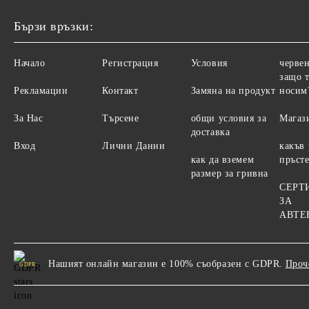
Бързи връзки:
Начало
Регистрация
Условия
червен
защо т
Рекламации
Контакт
Замяна на продукт
носим
За Нас
Търсене
общи условия за
Магаз
доставка
Вход
Лични Данни
какъв
как да вземем
пръст
размер за гривна
СЕРТ
ЗА
АВТЕ
Нашият онлайн магазин е 100% съобразен с GDPR.
Проч
GDPR