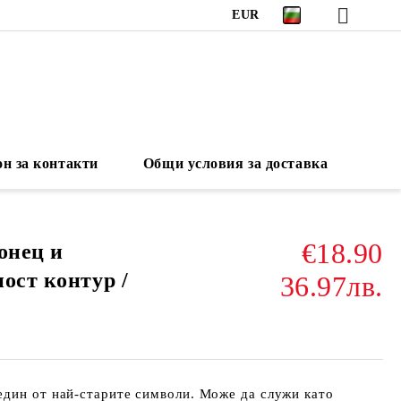
EUR
н за контакти
Общи условия за доставка
€18.90
онец и
ост контур /
36.97лв.
един от най-старите символи. Може да служи като