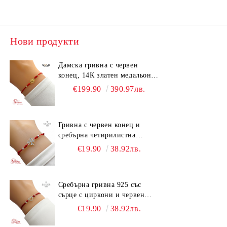
Нови продукти
Дамска гривна с червен
конец, 14К златен медальон
Сърце и фасетирани мъниста
€199.90
390.97лв.
Гривна с червен конец и
сребърна четирилистна
детелина 925
€19.90
38.92лв.
Сребърна гривна 925 със
сърце с циркони и червен
конец | Регулируема ръчно
€19.90
38.92лв.
изработена гривна