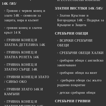
14К /585/
ЗЛАТНИ ВИСУЛКИ 14К /585/
Гривни с червен конец и
злато 14К – символи за
Златни Кръстове и
защита, вяра и късмет
Богородици 14К – Подарък за
Кръщене и Защита
гривни конец и златен
кръст 14 К
СРЕБЪРНИ ОБЕЦИ
ГРИВНИ КОНЕЦ И
ВСИЧКИ СРЕБЪРНИ
ЗЛАТНА ДЕТЕЛИНА 14К
ОБЕЦИ
ГРИВНА КОНЕЦ И
СРЕБЪРНИ ОБЕЦИ ХАЛКИ
ЗЛАТНА РОЗЕТА 14К
сребърни обеци с английско
ГРИВНА КОНЕЦ И
закопчаване
ЗЛАТНО СЪРЦЕ 14К
сребърни обеци на винт
ГРИВНИ КОНЕЦ И ЗЛАТО
сребърни обеци със жълто
/ СИНЬО ОКО
родиево покритие
ГРИВНИ ЗЛАТО 14К И
детски сребърни обеци
КАМЪНИ
СРЕБЪРНИ ГРИВНИ
ГРИВНА КОНЕЦ И