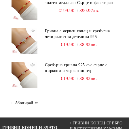
златен медальон Сърце и фасетирани
мъниста
€199.90
390.97лв.
Гривна с червен конец и сребърна
четирилистна детелина 925
€19.90
38.92лв.
Сребърна гривна 925 със сърце с
циркони и червен конец |
Регулируема ръчно изработена
€19.90
38.92лв.
гривна
Абонирай се
ГРИВНИ КОНЕЦ СРЕБРО
ГРИВНИ КОНЕЦ И ЗЛАТО
И ЕСТЕСТВЕНИ КАМЪНИ