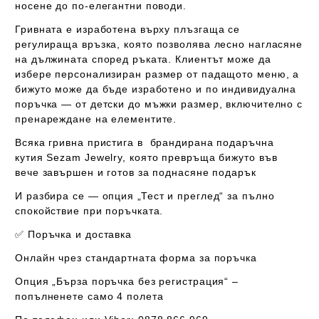
носене до по-елегантни поводи.
Гривната е изработена върху
плъзгаща се
регулираща връзка
, която позволява лесно нагласяне
на дължината според ръката. Клиентът може да
избере
персонализиран размер от падащото меню
, а
бижуто може да бъде изработено и
по индивидуална
поръчка
— от детски до мъжки размер, включително с
пренареждане на елементите.
Всяка гривна пристига в
брандирана подаръчна
кутия Sezam Jewelry
, която превръща бижуто във
вече завършен и готов за поднасяне подарък
И разбира се —
опция „Тест и преглед“
за пълно
спокойствие при поръчката.
✅ Поръчка и доставка
Онлайн чрез стандартната форма за поръчка
Опция „Бърза поръчка без регистрация“ –
попълненете само 4 полета