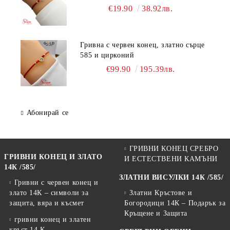
Регулируема ръчно изработена
€19.90
38.92лв.
гривна
Гривна с червен конец, златно сърце
585 и цирконий
€99.90
195.39лв.
Абонирай се
ГРИВНИ КОНЕЦ СРЕБРО
ГРИВНИ КОНЕЦ И ЗЛАТО
И ЕСТЕСТВЕНИ КАМЪНИ
14К /585/
ЗЛАТНИ ВИСУЛКИ 14К /585/
Гривни с червен конец и
злато 14К – символи за
Златни Кръстове и
защита, вяра и късмет
Богородици 14К – Подарък за
Кръщене и Защита
гривни конец и златен
кръст 14 К