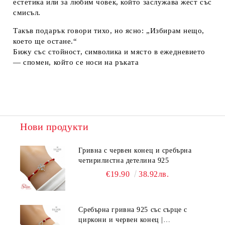
естетика или за любим човек, който заслужава жест със
смисъл.
Такъв подарък говори тихо, но ясно: „Избирам нещо,
което ще остане.“
Бижу със стойност, символика и място в ежедневието
— спомен, който се носи на ръката
Нови продукти
Гривна с червен конец и сребърна
четирилистна детелина 925
€19.90
38.92лв.
Сребърна гривна 925 със сърце с
циркони и червен конец |