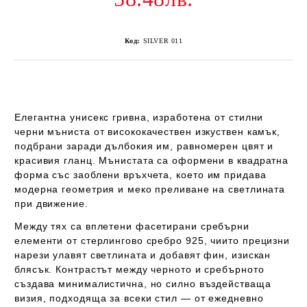
Код:
SILVER 011
Елегантна унисекс гривна, изработена от стилни
черни мъниста от висококачествен изкуствен камък
,
подбрани заради дълбокия им, равномерен цвят и
красивия гланц. Мънистата са оформени в
квадратна
форма със заоблени връхчета
, което им придава
модерна геометрия и меко преливане на светлината
при движение.
Между тях са вплетени
фасетирани сребърни
елементи от стерлингово сребро 925
, чиито прецизни
нарези улавят светлината и добавят фин, изискан
блясък. Контрастът между черното и сребърното
създава минималистична, но силно въздействаща
визия, подходяща за всеки стил — от ежедневно