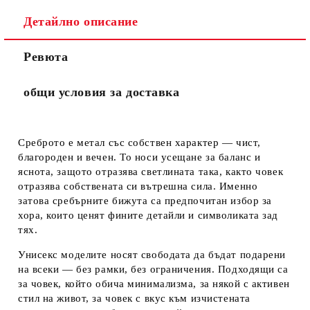
Ние ще се свържем с вас в рамките на работния ден.
Детайлно описание
Ревюта
общи условия за доставка
Среброто е метал със собствен характер — чист,
благороден и вечен. То носи усещане за баланс и
яснота, защото отразява светлината така, както човек
отразява собствената си вътрешна сила. Именно
затова сребърните бижута са предпочитан избор за
хора, които ценят фините детайли и символиката зад
тях.
Унисекс моделите носят свободата да бъдат подарени
на всеки — без рамки, без ограничения. Подходящи са
за човек, който обича минимализма, за някой с активен
стил на живот, за човек с вкус към изчистената