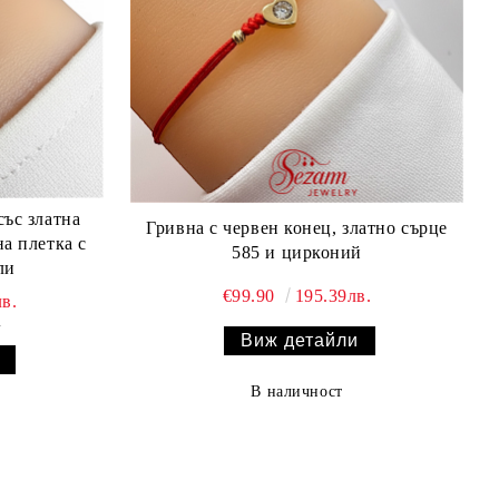
със златна
Гривна с червен конец, златно сърце
на плетка с
585 и цирконий
ли
€99.90
195.39лв.
в.
.
Виж детайли
В наличност