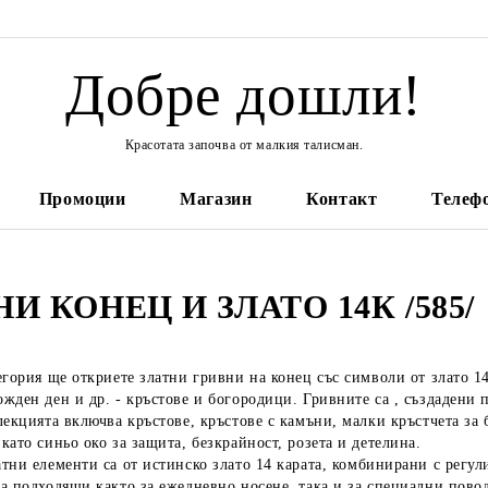
Добре дошли!
Красотата започва от малкия талисман.
Промоции
Магазин
Контакт
Телефо
И КОНЕЦ И ЗЛАТО 14К /585/
егория ще откриете
златни гривни на конец със символи от злато 1
жден ден и др. - кръстове и богородици. Гривните са
, създадени 
олекцията включва
кръстове, кръстове с камъни, малки кръстчета за 
 като
синьо око за защита, безкрайност, розета и детелина
.
атни елементи са от
истинско злато 14 карата
, комбинирани с регул
а подходящи както за ежедневно носене, така и за специални пово