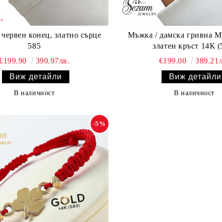
 червен конец, златно сърце
Мъжка / дамска гривна М
585
златен кръст 14К (
€199.90
390.97лв.
€199.00
389.21л
Виж детайли
Виж детайли
В наличност
В наличност
-5%