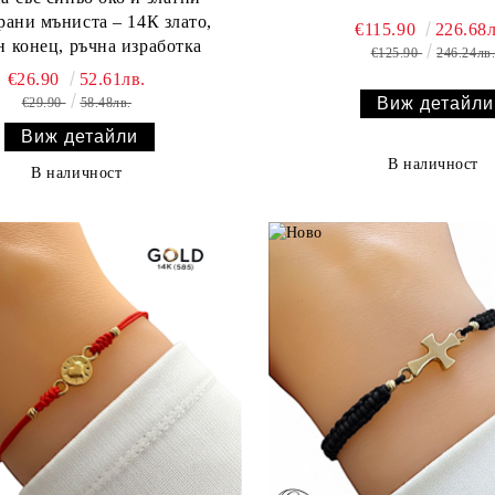
рани мъниста – 14К злато,
€115.90
226.68л
н конец, ръчна изработка
€125.90
246.24лв
€26.90
52.61лв.
Виж детайли
€29.90
58.48лв.
Виж детайли
В наличност
В наличност