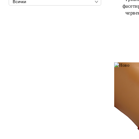
фасети
черве