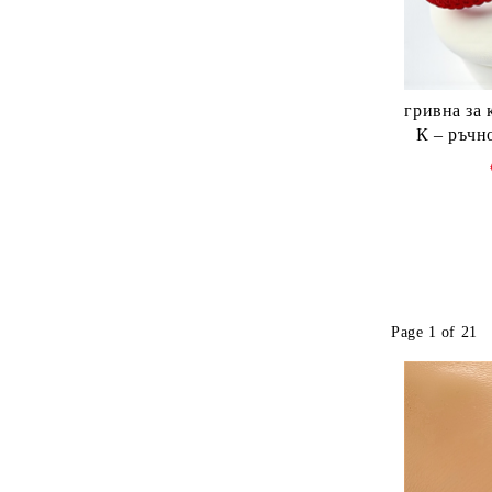
гривна за к
К – ръчн
Page 1 of 21