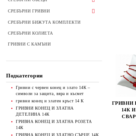
ДЕТЕЛИНИ И ДР
Подарък за Кръщене и Защита
ВСИЧКИ СРЕБЪРНИ ОБЕЦИ
СРЕБЪРНИ ГРИВНИ
ГРИВНИ КОНЕЦ И СРЕБЪРНО
ГРИВНИ КОНЕЦ СРЕБРО И
СЪРЦЕ
ЕЛЕМЕНТИ СВАРОВСКИ
СРЕБЪРНИ ОБЕЦИ ХАЛКИ
ВСИЧКИ СРЕБЪРНИ ГРИВНИ
СРЕБЪРНИ БИЖУТА КОМПЛЕКТИ
ГРИВНИ КОНЕЦ И СРЕБЪРНА
ГРИВНИ КОНЕЦ СРЕБРО И
сребърни обеци с английско
ТВЪРДИ СРЕБЪРНИ ГРИВНИ
СРЕБЪРНИ КОЛИЕТА
ДЕТЕЛИНА
ЕСТЕСТВЕНИ КАМЪНИ
закопчаване
ГРИВНИ С КАМЪНИ
КОНЕЦ И СРЕБЪРНА
сребърни обеци на винт
БЕЗКРАЙНОСТ
сребърни обеци със жълто родиево
покритие
Подкатегории
детски сребърни обеци
Гривни с червен конец и злато 14К –
символи за защита, вяра и късмет
гривни конец и златен кръст 14 К
ГРИВНИ 
ГРИВНИ КОНЕЦ И ЗЛАТНА
14К 
ДЕТЕЛИНА 14К
СВАР
ГРИВНА КОНЕЦ И ЗЛАТНА РОЗЕТА
14К
ГРИВНА КОНЕЦ И ЗЛАТНО СЪРЦЕ 14К