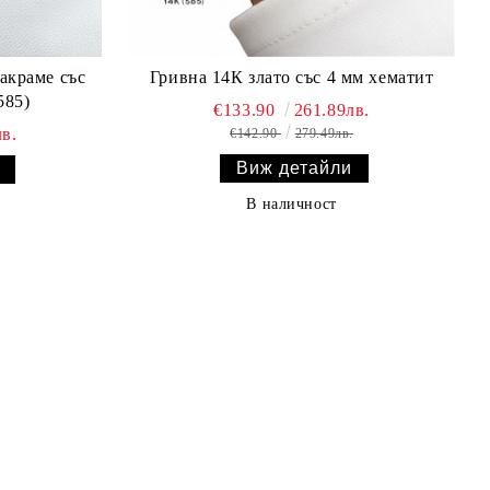
акраме със
Гривна 14К злато със 4 мм хематит
585)
€133.90
261.89лв.
в.
€142.90
279.49лв.
Виж детайли
В наличност