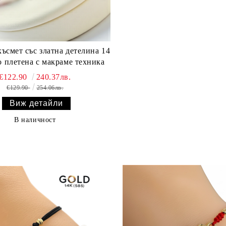
ъсмет със златна детелина 14
о плетена с макраме техника
€122.90
240.37лв.
€129.90
254.06лв.
Виж детайли
В наличност