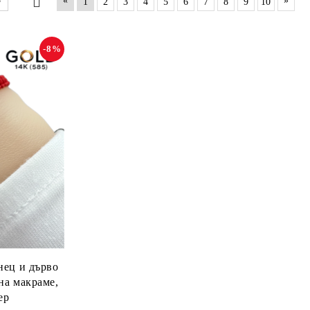
«
»
1
2
3
4
5
6
7
8
9
10
-8%
нец и дърво
на макраме,
ер