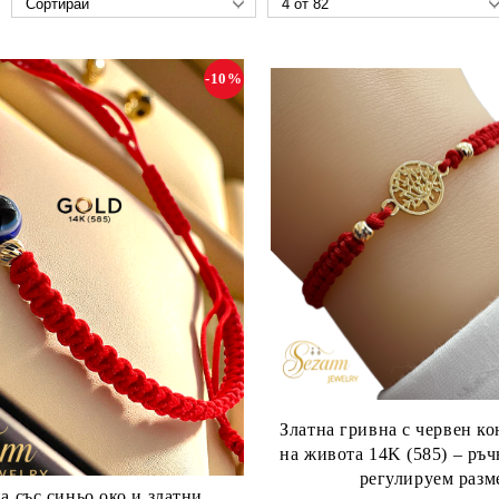
-10%
Златна гривна с червен ко
на живота 14K (585) – ръч
регулируем разм
а със синьо око и златни