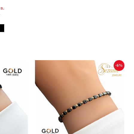
в.
.
-6%