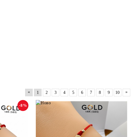
«
»
1
2
3
4
5
6
7
8
9
10
-8%