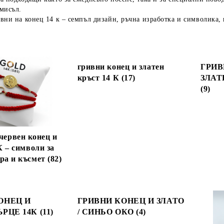
мисъл.
вни на конец 14 к – семпъл дизайн, ръчна изработка и символика, 
гривни конец и златен
ГРИВ
кръст 14 К (17)
ЗЛАТ
(9)
червен конец и
К – символи за
ра и късмет (82)
ОНЕЦ И
ГРИВНИ КОНЕЦ И ЗЛАТО
РЦЕ 14К (11)
/ СИНЬО ОКО (4)