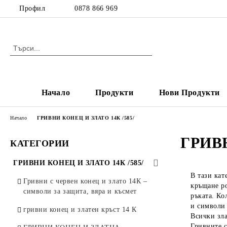
Профил
0878 866 969
Начало
Продукти
Нови Продукти
Начало
ГРИВНИ КОНЕЦ И ЗЛАТО 14К /585/
ГРИВН
КАТЕГОРИИ
ГРИВНИ КОНЕЦ И ЗЛАТО 14К /585/
В тази кат
Гривни с червен конец и злато 14К –
кръщане ро
символи за защита, вяра и късмет
ръката. К
и символи
гривни конец и златен кръст 14 К
Всички зл
Гривните с