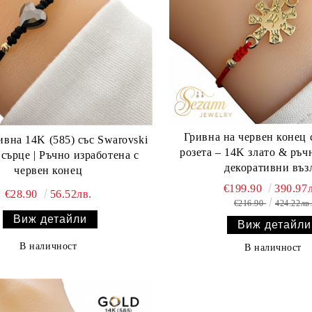
Гривна на червен конец 
ивна 14K (585) със Swarovski
розета – 14K злато & ръч
 сърце | Ръчно изработена с
декоративни въз
червен конец
€199.90
390.97л
€28.90
56.52лв.
€216.90
424.22лв
Виж детайли
Виж детайли
В наличност
В наличност