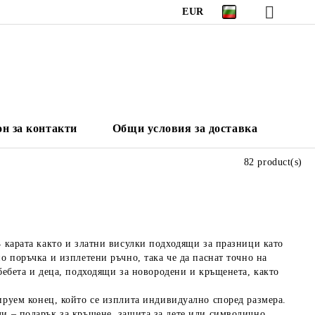
EUR
н за контакти
Общи условия за доставка
82 product(s)
4 карата както и златни висулки подходящи за празници като
по поръчка и изплетени ръчно, така че да паснат точно на
бебета и деца
, подходящи за
новородени и кръщенета
, както
ируем конец, който се изплита индивидуално според размера.
ди – подарък за кръщене, защита за дете или символично