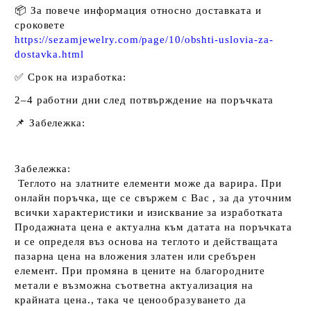
📦 За повече информация относно доставката и
сроковете
https://sezamjewelry.com/page/10/obshti-uslovia-za-
dostavka.html
✅
Срок на изработка:
2–4 работни дни след потвърждение на поръчката
📌
Забележка:
Забележка:
Теглото на златните елементи може да варира. При
онлайн поръчка, ще се свържем с Вас , за да уточним
всички характеристики и изисквание за изработката
Продажната цена е актуална към датата на поръчката
и се определя въз основа на теглото и действащата
пазарна цена на вложения златен или сребърен
елемент. При промяна в цените на благородните
метали е възможна съответна актуализация на
крайната цена., така че ц
енообразуването да