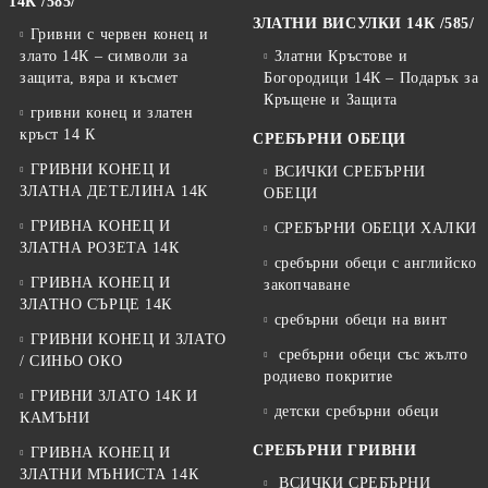
14К /585/
ЗЛАТНИ ВИСУЛКИ 14К /585/
Гривни с червен конец и
злато 14К – символи за
Златни Кръстове и
защита, вяра и късмет
Богородици 14К – Подарък за
Кръщене и Защита
гривни конец и златен
кръст 14 К
СРЕБЪРНИ ОБЕЦИ
ГРИВНИ КОНЕЦ И
ВСИЧКИ СРЕБЪРНИ
ЗЛАТНА ДЕТЕЛИНА 14К
ОБЕЦИ
ГРИВНА КОНЕЦ И
СРЕБЪРНИ ОБЕЦИ ХАЛКИ
ЗЛАТНА РОЗЕТА 14К
сребърни обеци с английско
ГРИВНА КОНЕЦ И
закопчаване
ЗЛАТНО СЪРЦЕ 14К
сребърни обеци на винт
ГРИВНИ КОНЕЦ И ЗЛАТО
сребърни обеци със жълто
/ СИНЬО ОКО
родиево покритие
ГРИВНИ ЗЛАТО 14К И
детски сребърни обеци
КАМЪНИ
СРЕБЪРНИ ГРИВНИ
ГРИВНА КОНЕЦ И
ЗЛАТНИ МЪНИСТА 14К
ВСИЧКИ СРЕБЪРНИ