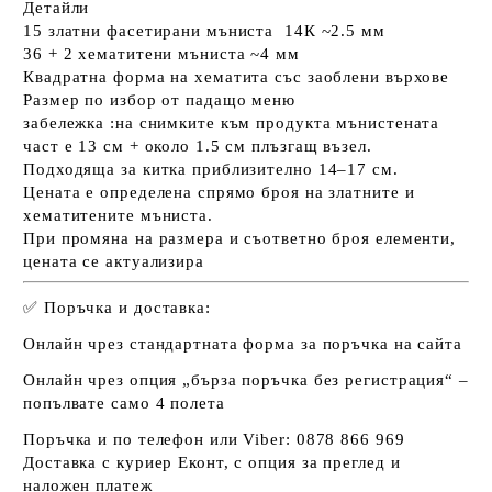
Детайли
15 златни фасетирани мъниста 14К ~2.5 мм
36 + 2 хематитени мъниста ~4 мм
Квадратна форма на хематита със заоблени върхове
Размер по избор от падащо меню
забележка :на снимките към продукта мънистената
част е 13 см + около 1.5 см плъзгащ възел.
Подходяща за китка приблизително 14–17 см.
Цената е определена спрямо броя на златните и
хематитените мъниста.
При промяна на размера и съответно броя елементи,
цената се актуализира
✅
Поръчка и доставка:
Онлайн чрез стандартната форма за поръчка на сайта
Онлайн чрез опция „бърза поръчка без регистрация“ –
попълвате само 4 полета
Поръчка и по телефон или Viber: 0878 866 969
Доставка с куриер Еконт, с опция за преглед и
наложен платеж