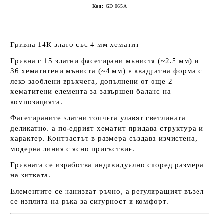
Код:
GD 065А
Гривна 14К злато със 4 мм хематит
Гривна с
15 златни фасетирани мъниста (~2.5 мм)
и
36 хематитени мъниста (~4 мм)
в квадратна форма с
леко заоблени връхчета, допълнени от
още 2
хематитени елемента
за завършен баланс на
композицията.
Фасетираните златни топчета улавят светлината
деликатно, а по-едрият хематит придава структура и
характер. Контрастът в размера създава изчистена,
модерна линия с ясно присъствие.
Гривната се изработва индивидуално според размера
на китката.
Елементите се нанизват ръчно, а регулиращият възел
се изплита на ръка за сигурност и комфорт.