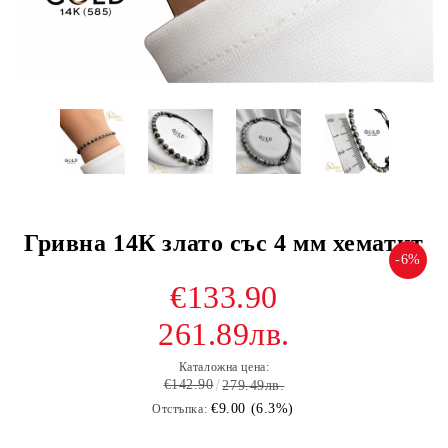
Гривна 14К злато със 4 мм хематит
-6%
€133.90
261.89лв.
Каталожна цена:
€142.90
279.49лв.
€9.00 (6.3%)
Отстъпка: