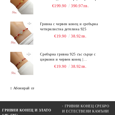
мъниста
€199.90
390.97лв.
Гривна с червен конец и сребърна
четирилистна детелина 925
€19.90
38.92лв.
Сребърна гривна 925 със сърце с
циркони и червен конец |
Регулируема ръчно изработена
€19.90
38.92лв.
гривна
Абонирай се
ГРИВНИ КОНЕЦ СРЕБРО
ГРИВНИ КОНЕЦ И ЗЛАТО
И ЕСТЕСТВЕНИ КАМЪНИ