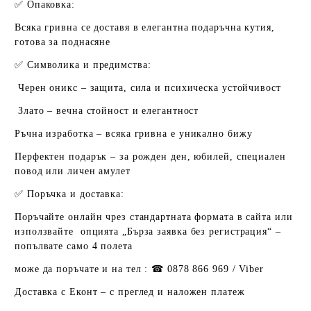
✅
Опаковка:
Всяка гривна се доставя в
елегантна подаръчна кутия
,
готова за поднасяне
✅
Символика и предимства:
Черен оникс – защита, сила и психическа устойчивост
Злато – вечна стойност и елегантност
Ръчна изработка – всяка гривна е
уникално бижу
Перфектен подарък – за рожден ден, юбилей, специален
повод или личен амулет
✅
Поръчка и доставка:
Поръчайте онлайн чрез стандартната формата в сайта или
използвайте опцията „
Бърза заявка без регистрация
“ –
попълвате само 4 полета
може да поръчате и на тел : ☎ 0878 866 969 / Viber
Доставка с
Еконт
– с преглед и наложен платеж