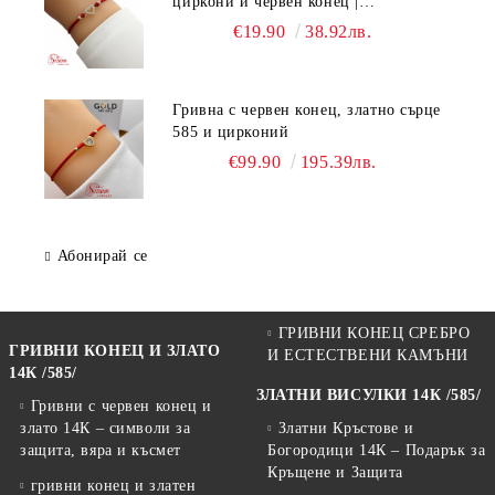
циркони и червен конец |
Регулируема ръчно изработена
€19.90
38.92лв.
гривна
Гривна с червен конец, златно сърце
585 и цирконий
€99.90
195.39лв.
Абонирай се
ГРИВНИ КОНЕЦ СРЕБРО
ГРИВНИ КОНЕЦ И ЗЛАТО
И ЕСТЕСТВЕНИ КАМЪНИ
14К /585/
ЗЛАТНИ ВИСУЛКИ 14К /585/
Гривни с червен конец и
злато 14К – символи за
Златни Кръстове и
защита, вяра и късмет
Богородици 14К – Подарък за
Кръщене и Защита
гривни конец и златен