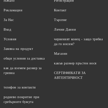
Начало
Регистрация
Рекламации
Контакт
За Нас
Търсене
Вход
Лични Данни
Условия
червеният конец - защо трябва
да го носим?
Замяна на продукт
Магазин
общи условия за доставка
какъв размер пръстен нося
как да вземем размер за
гривна
СЕРТИФИКАТИ ЗА
АВТЕНТИЧНОСТ
телефон за контакти
родиево покритие при
сребърните бужута