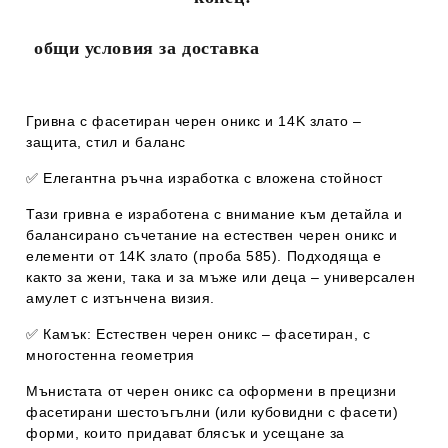
общи условия за доставка
Гривна с фасетиран черен оникс и 14K злато –
защита, стил и баланс
✅
Елегантна ръчна изработка с вложена стойност
Тази гривна е изработена с внимание към детайла и
балансирано съчетание на естествен черен оникс и
елементи от 14K злато (проба 585). Подходяща е
както за жени, така и за мъже или деца – универсален
амулет с изтънчена визия.
✅
Камък: Естествен черен оникс – фасетиран, с
многостенна геометрия
Мънистата от черен оникс са оформени в
прецизни
фасетирани шестоъгълни (или кубовидни с фасети)
форми
, които придават блясък и усещане за