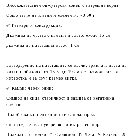
Висококачествен бижутерски конец с вътрешна корда
Общо тегло на златните елементи:
~0.60 г
✅
Размери и конструкция:
Дължина на частта с камъни и злато:
около 15 см
дължина на плъзгащия възел `1 см
Благодарение на
плъзгащите се възли
, гривната пасва на
китки с обиколка
от 16.5 до 19 см / с възможност за
изработка и за друг размер китка/
✅
Камък: Черен оникс
Символ на сила, стабилност и защита от негативна
енергия
Подобрява концентрацията и самоконтрола
смята се, че носи увереност и вътрешен мир
Подходящ за зодии: ♏ Скорпион, ♍ Дева, ♑ Козирог, ♋