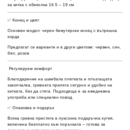
за китка с обиколка
16.5 – 19 см
✅
Конец и цвят:
Основен модел:
черен бижутерски конец с вътрешна
корда
Предлагат се варианти и в други цветове:
червен, син,
бял, розов
Регулируем комфорт
Благодарение на шамбала плетката и плъзгащата
закопчалка, гривната приляга
сигурно и удобно
на
китката, без да стяга. Подходяща е за ежедневна
употреба или специален повод.
✅
Опаковка и подарък
Всяка гривна пристига в
луксозна подаръчна кутия
,
включена
безплатно
към поръчката – готова за