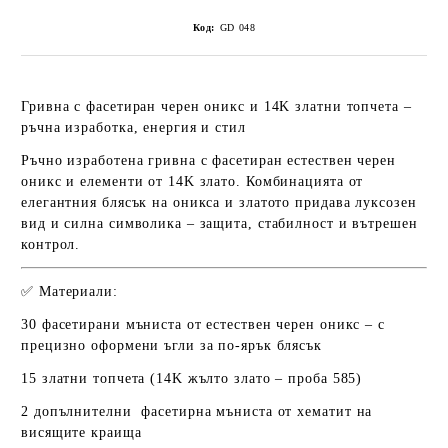
Код:
GD 048
Гривна с фасетиран черен оникс и 14K златни топчета –
ръчна изработка, енергия и стил
Ръчно изработена гривна с фасетиран естествен черен
оникс и елементи от 14K злато. Комбинацията от
елегантния блясък на оникса и златото придава луксозен
вид и силна символика – защита, стабилност и вътрешен
контрол.
✅
Материали:
30 фасетирани мъниста от естествен черен оникс
– с
прецизно оформени ъгли за по-ярък блясък
15 златни топчета (14K жълто злато – проба 585)
2 допълнителни фасетирна мъниста от хематит
на
висящите краища