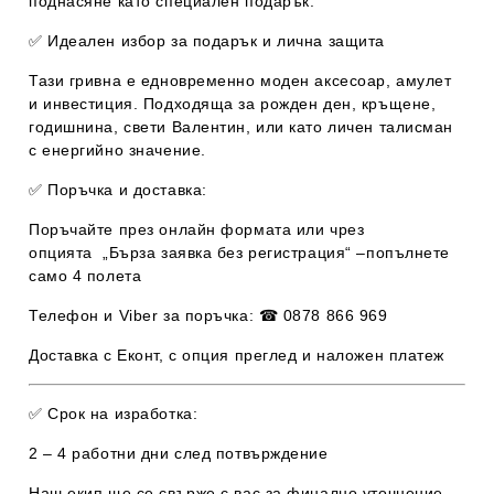
поднасяне като специален подарък.
✅
Идеален избор за подарък и лична защита
Тази гривна е едновременно
моден аксесоар, амулет
и инвестиция
. Подходяща за рожден ден, кръщене,
годишнина, свети Валентин, или като личен талисман
с енергийно значение.
✅
Поръчка и доставка:
Поръчайте през онлайн формата или чрез
опцията „
Бърза заявка без регистрация
“ –попълнете
само 4 полета
Телефон и Viber за поръчка: ☎
0878 866 969
Доставка с
Еконт
, с опция преглед и
наложен платеж
✅
Срок на изработка:
2 – 4 работни дни
след потвърждение
Наш екип ще се свърже с вас за финално уточнение