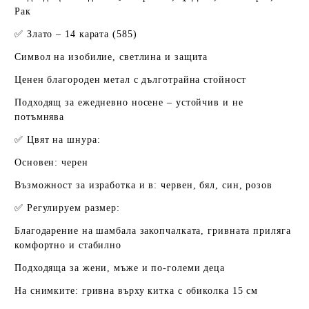
Рак
✅
Злато – 14 карата (585)
Символ на изобилие, светлина и защита
Ценен благороден метал с дълготрайна стойност
Подходящ за ежедневно носене – устойчив и не
потъмнява
✅
Цвят на шнура:
Основен:
черен
Възможност за изработка и в:
червен, бял, син, розов
✅
Регулируем размер:
Благодарение на шамбала закопчалката, гривната
приляга
комфортно и стабилно
Подходяща за жени, мъже и по-големи деца
На снимките: гривна върху китка с обиколка
15 см