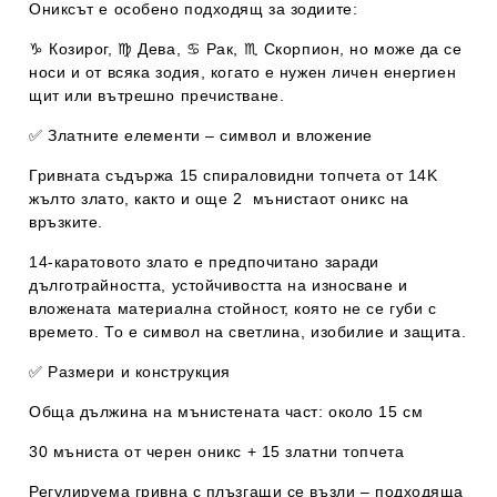
Ониксът е особено подходящ за зодиите:
♑
Козирог
, ♍
Дева
, ♋
Рак
, ♏
Скорпион
, но може да се
носи и от всяка зодия, когато е нужен личен енергиен
щит или вътрешно пречистване.
✅
Златните елементи – символ и вложение
Гривната съдържа
15 спираловидни топчета от 14K
жълто злато
, както и още
2 мънистаот оникс на
връзките
.
14-каратовото злато е предпочитано заради
дълготрайността, устойчивостта на износване и
вложената материална стойност
, която не се губи с
времето. То е символ на
светлина, изобилие и защита
.
✅
Размери и конструкция
Обща дължина на мънистената част:
около
15 см
30 мъниста от черен оникс
+
15 златни топчета
Регулируема гривна с
плъзгащи се възли
– подходяща