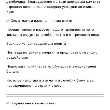
дълбочина. Благодарение на тази шлифовка камъкът
отразява светлината и създава усещане за изискан
лукс.
✅
Символика и сила на черния оникс
Черният оникс е известен още от древността като
камък на
защитата, стабилността и вътрешната сила
.
Засилва
концентрацията и волята
Поглъща негативна енергия и
предпазва от външно
въздействие
Подпомага психическа устойчивост и
емоционален
баланс
Често се използва в амулети и лечебни бижута за
преодоляване на страх и стрес
✅
Зодиакална съвместимост