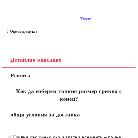
Tweet
Оцени продукта
Детайлно описание
Ревюта
Как да изберем точния размер гривна с
конец?
общи условия за доставка
✅
Гривна със синьо око и златни елементи – ръчна