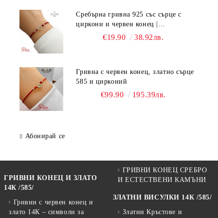
Сребърна гривна 925 със сърце с
циркони и червен конец |
Регулируема ръчно изработена
€19.90
38.92лв.
гривна
Гривна с червен конец, златно сърце
585 и цирконий
€99.90
195.39лв.
Абонирай се
ГРИВНИ КОНЕЦ СРЕБРО
ГРИВНИ КОНЕЦ И ЗЛАТО
И ЕСТЕСТВЕНИ КАМЪНИ
14К /585/
ЗЛАТНИ ВИСУЛКИ 14К /585/
Гривни с червен конец и
злато 14К – символи за
Златни Кръстове и