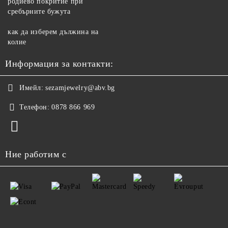
родиево покритие при
сребърните бужута
как да изберем дължина на
колие
Информация за контакти:
Имейл:
sezamjewelry@abv.bg
Телефон:
0878 866 969
Ние работим с