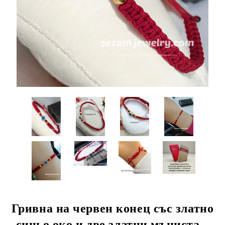
Гривна на червен конец със златно
синьо око и две златни мъниста –