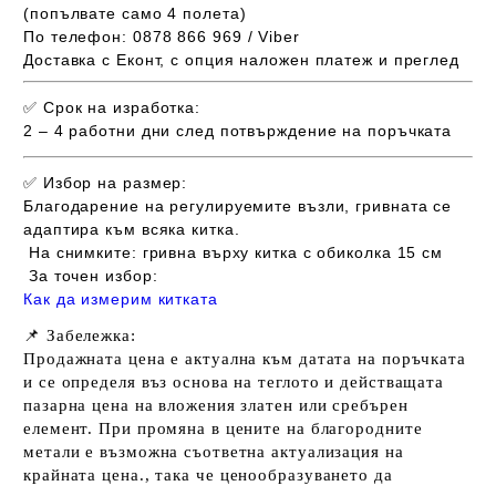
(попълвате само 4 полета)
По телефон:
0878 866 969 / Viber
Доставка с Еконт, с опция наложен платеж и преглед
✅
Срок на изработка:
2 – 4 работни дни след потвърждение на поръчката
✅
Избор на размер:
Благодарение на регулируемите възли, гривната се
адаптира към всяка китка.
На снимките: гривна върху китка с обиколка 15 см
За точен избор:
Как да измерим китката
📌
Забележка:
Продажната цена е актуална към датата на поръчката
и се определя въз основа на теглото и действащата
пазарна цена на вложения златен или сребърен
елемент. При промяна в цените на благородните
метали е възможна съответна актуализация на
крайната цена., така че ц
енообразуването да