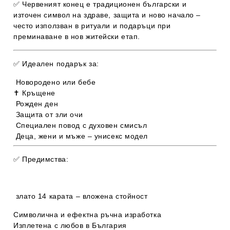
✅
Червеният конец
е традиционен български и
източен символ на
здраве, защита и ново начало
–
често използван в ритуали и подаръци при
преминаване в нов житейски етап.
✅
Идеален подарък за:
Новородено или бебе
✝️ Кръщене
Рожден ден
Защита от зли очи
Специален повод с духовен смисъл
Деца, жени и мъже –
унисекс модел
✅
Предимства:
злато 14 карата – вложена стойност
Символична и ефектна ръчна изработка
Изплетена с любов в България