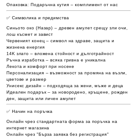
Опаковка:
Подаръчна кутия – комплимент от нас
✅
Символика и предимства
Синьото око (Назар)
– древен амулет срещу зли очи,
лош късмет и завист
Червеният конец
– символ на здраве, защита и
жизнена енергия
14K злато
– вложена стойност и дълготрайност
Ръчна изработка
– всяка гривна е уникална
Лекота и комфорт при носене
Персонализация
– възможност за промяна на възли,
цветове и размер
Унисекс дизайн
– подходяща за жени, мъже и деца
Идеален подарък
– за новородено, кръщене, рожден
ден, защита или личен амулет
✅
Начин на поръчка
Онлайн чрез стандартната форма за поръчка на
интернет магазина
Онлайн чрез "Бърза заявка без регистрация"