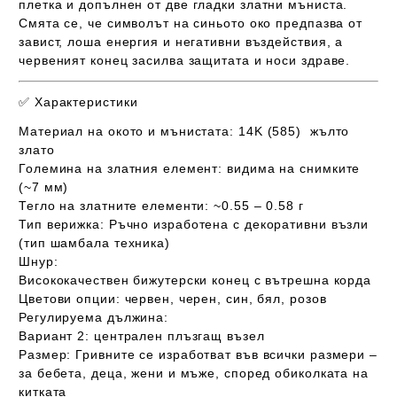
плетка
и допълнен от две гладки златни мъниста.
Смята се, че символът на синьото око предпазва от
завист, лоша енергия и негативни въздействия, а
червеният конец засилва защитата и носи здраве.
✅
Характеристики
Материал на окото и мънистата:
14K (585) жълто
злато
Големина на златния елемент:
видима на снимките
(~7 мм)
Тегло на златните елементи:
~0.55 – 0.58 г
Тип верижка:
Ръчно изработена с декоративни възли
(тип шамбала техника)
Шнур:
Висококачествен бижутерски конец с вътрешна корда
Цветови опции: червен, черен, син, бял, розов
Регулируема дължина:
Вариант 2: централен плъзгащ възел
Размер:
Гривните се изработват във всички размери –
за бебета, деца, жени и мъже, според обиколката на
китката