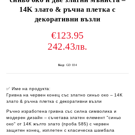
14K злато & ръчна плетка с
декоративни възли
€123.95
242.43лв.
Код:
GD 034
✅
Име на продукта:
Гривна на червен конец със златно синьо око – 14K
злато & ръчна плетка с декоративни възли
Ръчно изработена гривна със силна символика и
модерен дизайн – съчетава
златен елемент "синьо
око" от 14K жълто злато (проба 585)
с
червен
защитен конец
, изплетен с класическа
шамбала