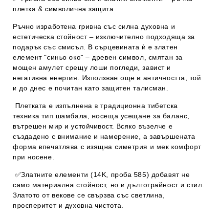
плетка & символична защита
Ръчно изработена гривна със силна духовна и
естетическа стойност – изключително подходяща за
подарък със смисъл. В сърцевината ѝ е
златен
елемент "синьо око"
– древен символ, смятан за
мощен
амулет срещу лоши погледи, завист и
негативна енергия
. Използван още в античността, той
и до днес е почитан като защитен талисман.
Плетката е изпълнена в
традиционна тибетска
техника тип шамбала
, носеща усещане за баланс,
вътрешен мир и устойчивост.
Всяко възелче е
създадено с внимание и намерение
, а завършената
форма впечатлява с изящна симетрия и мек комфорт
при носене.
✅
Златните елементи (14K, проба 585)
добавят не
само материална стойност, но и дълготрайност и стил.
Златото от векове се свързва със светлина,
просперитет и духовна чистота.