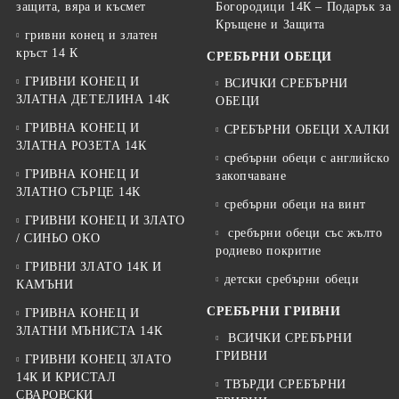
защита, вяра и късмет
Богородици 14К – Подарък за
Кръщене и Защита
гривни конец и златен
кръст 14 К
СРЕБЪРНИ ОБЕЦИ
ГРИВНИ КОНЕЦ И
ВСИЧКИ СРЕБЪРНИ
ЗЛАТНА ДЕТЕЛИНА 14К
ОБЕЦИ
ГРИВНА КОНЕЦ И
СРЕБЪРНИ ОБЕЦИ ХАЛКИ
ЗЛАТНА РОЗЕТА 14К
сребърни обеци с английско
ГРИВНА КОНЕЦ И
закопчаване
ЗЛАТНО СЪРЦЕ 14К
сребърни обеци на винт
ГРИВНИ КОНЕЦ И ЗЛАТО
сребърни обеци със жълто
/ СИНЬО ОКО
родиево покритие
ГРИВНИ ЗЛАТО 14К И
детски сребърни обеци
КАМЪНИ
СРЕБЪРНИ ГРИВНИ
ГРИВНА КОНЕЦ И
ЗЛАТНИ МЪНИСТА 14К
ВСИЧКИ СРЕБЪРНИ
ГРИВНИ
ГРИВНИ КОНЕЦ ЗЛАТО
14К И КРИСТАЛ
ТВЪРДИ СРЕБЪРНИ
СВАРОВСКИ