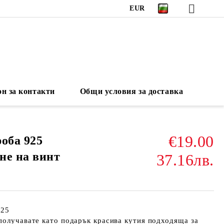
EUR
н за контакти
Общи условия за доставка
€19.00
оба 925
не на винт
37.16лв.
925
получавате като подарък красива кутия подходяща за