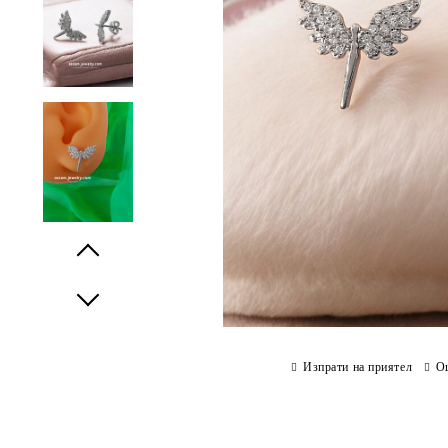
Prev
Next
Изпрати на приятел
О