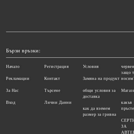
Бързи връзки:
Начало
Регистрация
Условия
червен
защо т
Рекламации
Контакт
Замяна на продукт
носим
За Нас
Търсене
общи условия за
Магаз
доставка
Вход
Лични Данни
какъв
как да вземем
пръст
размер за гривна
СЕРТ
ЗА
АВТЕ