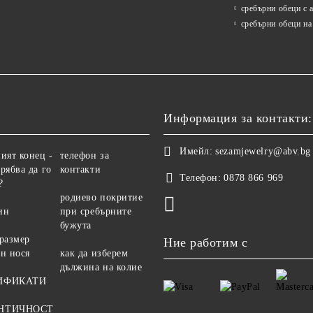
сребърни обеци с 
сребърни обеци на
Информация за контакти:
Имейл:
sezamjewelry@abv.bg
ият конец -
телефон за
рябва да го
контакти
Телефон:
0878 866 969
?
родиево покритие
ин
при сребърните
бужута
 размер
Ние работим с
ен нося
как да изберем
дължина на колие
ИФИКАТИ
НТИЧНОСТ