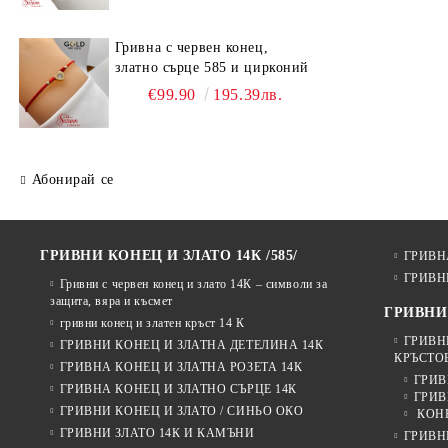
Гривна с червен конец,
златно сърце 585 и цирконий
€99.90
195.39лв.
Абонирай се
ГРИВНИ КОНЕЦ И ЗЛАТО 14К /585/
ГРИВН
ГРИВН
Гривни с червен конец и злато 14К – символи за
защита, вяра и късмет
ГРИВНИ
гривни конец и златен кръст 14 К
ГРИВН
ГРИВНИ КОНЕЦ И ЗЛАТНА ДЕТЕЛИНА 14К
КРЪСТОВ
ГРИВНА КОНЕЦ И ЗЛАТНА РОЗЕТА 14К
ГРИВ
ГРИВНА КОНЕЦ И ЗЛАТНО СЪРЦЕ 14К
ГРИВ
ГРИВНИ КОНЕЦ И ЗЛАТО / СИНЬО ОКО
КОНЕ
ГРИВНИ ЗЛАТО 14К И КАМЪНИ
ГРИВН