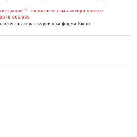
гистрация!!! /попълнете само четири полета/
 0878 866 969
наложен платеж с куриерска фирма Еконт