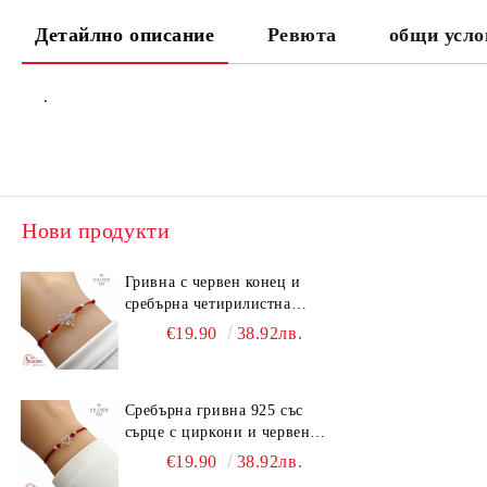
Детайлно описание
Ревюта
общи усло
.
Нови продукти
Гривна с червен конец и
сребърна четирилистна
детелина 925
€19.90
38.92лв.
Сребърна гривна 925 със
сърце с циркони и червен
конец | Регулируема ръчно
€19.90
38.92лв.
изработена гривна