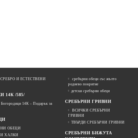
СРЕБРО И ЕСТЕСТВЕНИ
сребърни обеци със жълто
родиево покритие
детски сребърни обеци
 14К /585/
СРЕБЪРНИ ГРИВНИ
 Богородици 14К – Подарък за
ВСИЧКИ СРЕБЪРНИ
ГРИВНИ
ЦИ
ТВЪРДИ СРЕБЪРНИ ГРИВНИ
РНИ ОБЕЦИ
СРЕБЪРНИ БИЖУТА
ЦИ ХАЛКИ